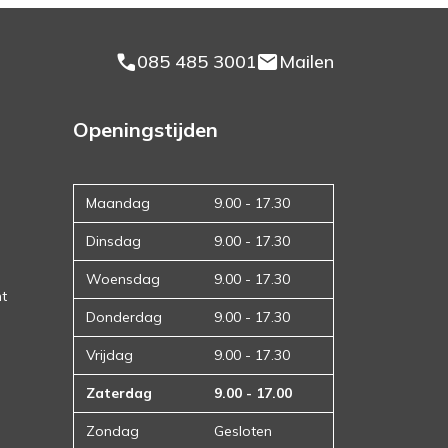
phone_enabled
mail
085 485 3001
Mailen
Openingstijden
Maandag
9.00 - 17.30
Dinsdag
9.00 - 17.30
Woensdag
9.00 - 17.30
nt
Donderdag
9.00 - 17.30
Vrijdag
9.00 - 17.30
Zaterdag
9.00 - 17.00
Zondag
Gesloten