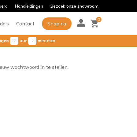
vera
Handleidingen
Bezoek onze showroom
0
Shop nu
da’s
Contact
agen
-
uur
-
minuten
ieuw wachtwoord in te stellen.