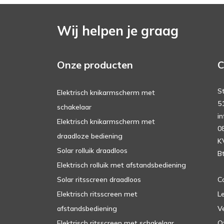
Wij helpen je graag
Onze producten
C
S
Elektrisch knikarmscherm met
5
schakelaar
in
Elektrisch knikarmscherm met
0
draadloze bediening
K
Solar rolluik draadloos
B
Elektrisch rolluik met afstandsbediening
Solar ritsscreen draadloos
C
Elektrisch ritsscreen met
Le
afstandsbediening
V
Elektrisch ritsscreen met schakelaar
O