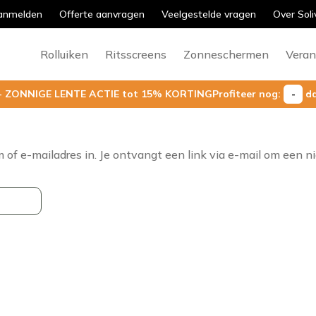
aanmelden
Offerte aanvragen
Veelgestelde vragen
Over Soli
Rolluiken
Ritsscreens
Zonneschermen
Veran
! - ZONNIGE LENTE ACTIE tot 15% KORTING
Profiteer nog:
-
d
f e-mailadres in. Je ontvangt een link via e-mail om een n