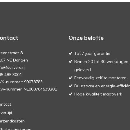
ontact
Onze belofte
teenstraat 8
Tot 7 jaar garantie
107 NE Dongen
Binnen 20 tot 30 werkdagen
fo@solivera.nl
geleverd
85 485 3001
Eenvoudig zelf te monteren
VK-nummer: 99078783
Duurzaam en energie-efficië
tw-nummer: NL868784539B01
Hoge kwaliteit maatwerk
ontact
vertijd
erzendkosten
fferte aanvragen