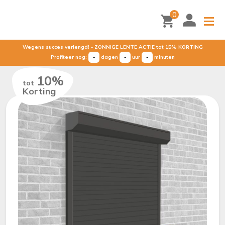
Wegens succes verlengd! - ZONNIGE LENTE ACTIE tot 15% KORTING
0
Profiteer nog:
-
dagen
-
uur
-
minuten
Wegens succes verlengd! - ZONNIGE LENTE ACTIE tot 15% KORTING
Profiteer nog:
-
dagen
-
uur
-
minuten
10%
tot
Korting